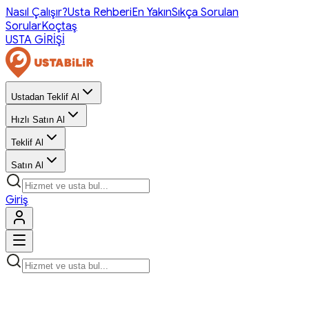
Nasıl Çalışır?
Usta Rehberi
En Yakın
Sıkça Sorulan
Sorular
Koçtaş
USTA GİRİŞİ
Ustadan Teklif Al
Hızlı Satın Al
Teklif Al
Satın Al
Giriş