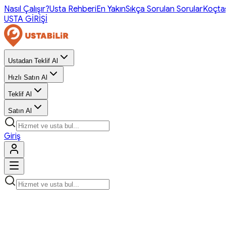
Nasıl Çalışır?
Usta Rehberi
En Yakın
Sıkça Sorulan Sorular
Koçta
USTA GİRİŞİ
Ustadan Teklif Al
Hızlı Satın Al
Teklif Al
Satın Al
Giriş