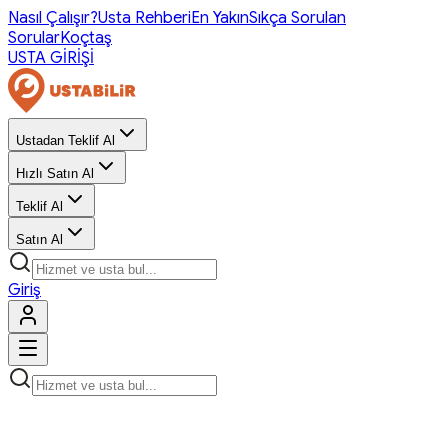
Nasıl Çalışır?
Usta Rehberi
En Yakın
Sıkça Sorulan
Sorular
Koçtaş
USTA GİRİŞİ
Ustadan Teklif Al
Hızlı Satın Al
Teklif Al
Satın Al
Giriş