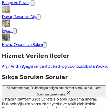
Bahçe ve Peyzaj
Duvar, Tavan ve Alçı
İnşaat
Havuz Onarım ve Bakım
Hizmet Verilen İlçeler
Afşin
Andırın
Çağlayancerit
Dulkadiroğlu
Ekinözü
Elbistan
Göks
Sıkça Sorulan Sorular
Kahramanmaraş Dulkadiroğlu bölgesinde hizmet almak için ek ücret
ödemem gerekir mi?
Ustabilir platformunda ücretsiz olarak Kahramanmaraş
Dulkadiroğlu ustalarını listeleyebilir ve teklif alabilirsiniz.