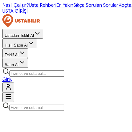
Nasıl Çalışır?
Usta Rehberi
En Yakın
Sıkça Sorulan Sorular
Koçta
USTA GİRİŞİ
Ustadan Teklif Al
Hızlı Satın Al
Teklif Al
Satın Al
Giriş