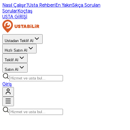
Nasıl Çalışır?
Usta Rehberi
En Yakın
Sıkça Sorulan
Sorular
Koçtaş
USTA GİRİŞİ
Ustadan Teklif Al
Hızlı Satın Al
Teklif Al
Satın Al
Giriş