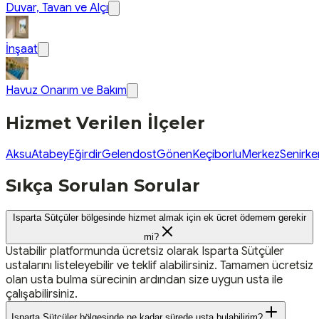
Duvar, Tavan ve Alçı
İnşaat
Havuz Onarım ve Bakım
Hizmet Verilen İlçeler
Aksu
Atabey
Eğirdir
Gelendost
Gönen
Keçiborlu
Merkez
Senirke
Sıkça Sorulan Sorular
Isparta Sütçüler bölgesinde hizmet almak için ek ücret ödemem gerekir
mi?
Ustabilir platformunda ücretsiz olarak Isparta Sütçüler
ustalarını listeleyebilir ve teklif alabilirsiniz. Tamamen ücretsiz
olan usta bulma sürecinin ardından size uygun usta ile
çalışabilirsiniz.
Isparta Sütçüler bölgesinde ne kadar sürede usta bulabilirim?