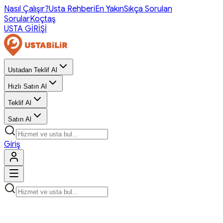
Nasıl Çalışır?
Usta Rehberi
En Yakın
Sıkça Sorulan
Sorular
Koçtaş
USTA GİRİŞİ
Ustadan Teklif Al
Hızlı Satın Al
Teklif Al
Satın Al
Giriş