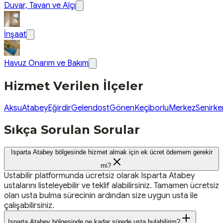
Duvar, Tavan ve Alçı
İnşaat
Havuz Onarım ve Bakım
Hizmet Verilen İlçeler
Aksu
Atabey
Eğirdir
Gelendost
Gönen
Keçiborlu
Merkez
Senirke
Sıkça Sorulan Sorular
Isparta Atabey bölgesinde hizmet almak için ek ücret ödemem gerekir
mi?
Ustabilir platformunda ücretsiz olarak Isparta Atabey
ustalarını listeleyebilir ve teklif alabilirsiniz. Tamamen ücretsiz
olan usta bulma sürecinin ardından size uygun usta ile
çalışabilirsiniz.
Isparta Atabey bölgesinde ne kadar sürede usta bulabilirim?