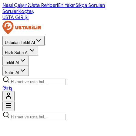
Nasıl Çalışır?
Usta Rehberi
En Yakın
Sıkça Sorulan
Sorular
Koçtaş
USTA GİRİŞİ
Ustadan Teklif Al
Hızlı Satın Al
Teklif Al
Satın Al
Giriş