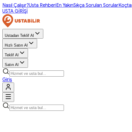
Nasıl Çalışır?
Usta Rehberi
En Yakın
Sıkça Sorulan Sorular
Koçta
USTA GİRİŞİ
Ustadan Teklif Al
Hızlı Satın Al
Teklif Al
Satın Al
Giriş