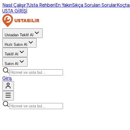
Nasıl Çalışır?
Usta Rehberi
En Yakın
Sıkça Sorulan Sorular
Koçta
USTA GİRİŞİ
Ustadan Teklif Al
Hızlı Satın Al
Teklif Al
Satın Al
Giriş