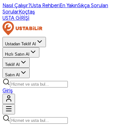
Nasıl Çalışır?
Usta Rehberi
En Yakın
Sıkça Sorulan
Sorular
Koçtaş
USTA GİRİŞİ
Ustadan Teklif Al
Hızlı Satın Al
Teklif Al
Satın Al
Giriş