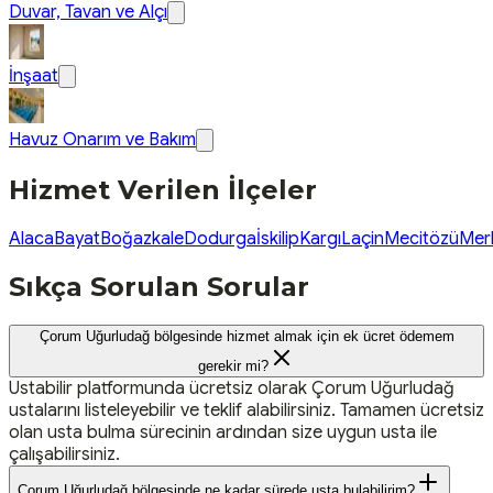
Duvar, Tavan ve Alçı
İnşaat
Havuz Onarım ve Bakım
Hizmet Verilen İlçeler
Alaca
Bayat
Boğazkale
Dodurga
İskilip
Kargı
Laçin
Mecitözü
Mer
Sıkça Sorulan Sorular
Çorum Uğurludağ bölgesinde hizmet almak için ek ücret ödemem
gerekir mi?
Ustabilir platformunda ücretsiz olarak Çorum Uğurludağ
ustalarını listeleyebilir ve teklif alabilirsiniz. Tamamen ücretsiz
olan usta bulma sürecinin ardından size uygun usta ile
çalışabilirsiniz.
Çorum Uğurludağ bölgesinde ne kadar sürede usta bulabilirim?