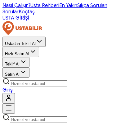
Nasıl Çalışır?
Usta Rehberi
En Yakın
Sıkça Sorulan
Sorular
Koçtaş
USTA GİRİŞİ
Ustadan Teklif Al
Hızlı Satın Al
Teklif Al
Satın Al
Giriş