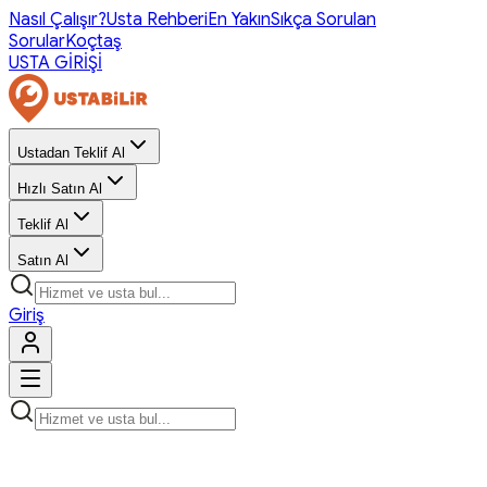
Nasıl Çalışır?
Usta Rehberi
En Yakın
Sıkça Sorulan
Sorular
Koçtaş
USTA GİRİŞİ
Ustadan Teklif Al
Hızlı Satın Al
Teklif Al
Satın Al
Giriş