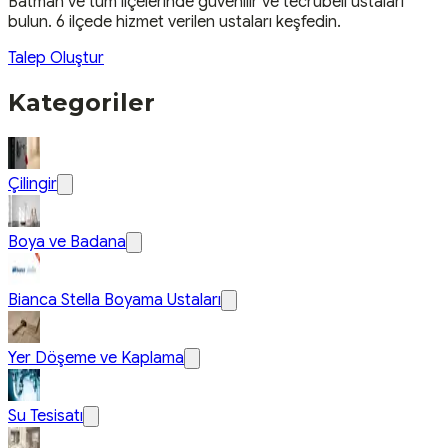
Batman
ve tüm ilçelerinde güvenilir ve tecrübeli ustaları
bulun.
6 ilçede hizmet verilen ustaları keşfedin.
Talep Oluştur
Kategoriler
Çilingir
Boya ve Badana
Bianca Stella Boyama Ustaları
Yer Döşeme ve Kaplama
Su Tesisatı