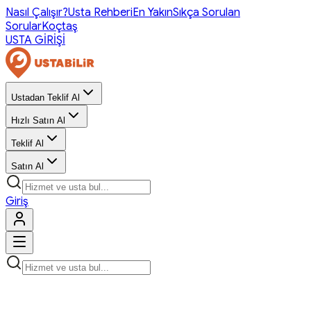
Nasıl Çalışır?
Usta Rehberi
En Yakın
Sıkça Sorulan
Sorular
Koçtaş
USTA GİRİŞİ
Ustadan Teklif Al
Hızlı Satın Al
Teklif Al
Satın Al
Giriş