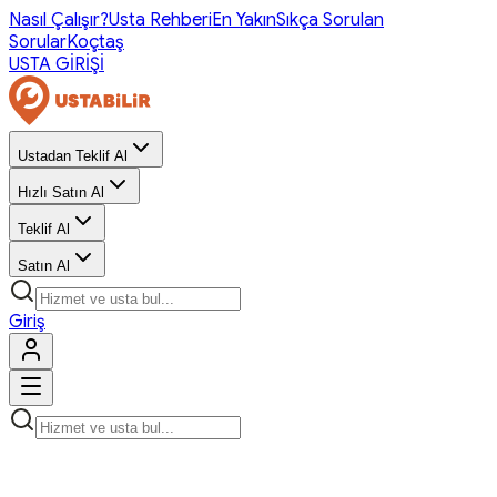
Nasıl Çalışır?
Usta Rehberi
En Yakın
Sıkça Sorulan
Sorular
Koçtaş
USTA GİRİŞİ
Ustadan Teklif Al
Hızlı Satın Al
Teklif Al
Satın Al
Giriş