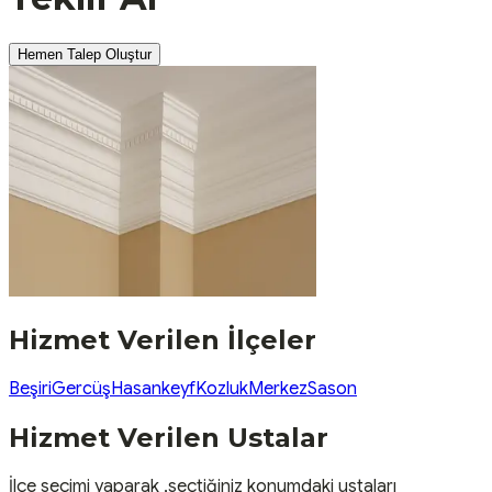
Hemen Talep Oluştur
Hizmet Verilen İlçeler
Beşiri
Gercüş
Hasankeyf
Kozluk
Merkez
Sason
Hizmet Verilen Ustalar
İlçe seçimi yaparak ,seçtiğiniz konumdaki ustaları