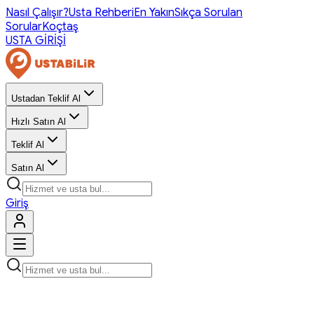
Nasıl Çalışır?
Usta Rehberi
En Yakın
Sıkça Sorulan
Sorular
Koçtaş
USTA GİRİŞİ
Ustadan Teklif Al
Hızlı Satın Al
Teklif Al
Satın Al
Giriş