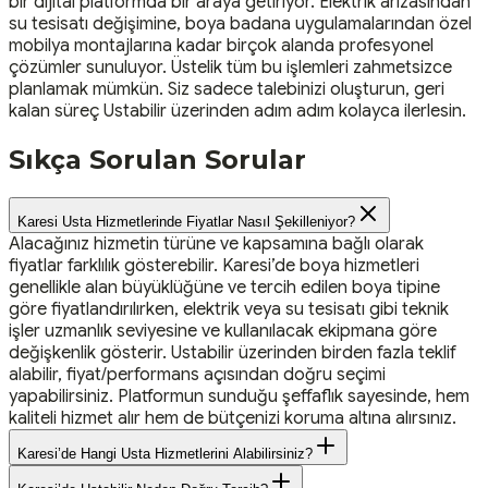
bir dijital platformda bir araya getiriyor. Elektrik arızasından
su tesisatı değişimine, boya badana uygulamalarından özel
mobilya montajlarına kadar birçok alanda profesyonel
çözümler sunuluyor. Üstelik tüm bu işlemleri zahmetsizce
planlamak mümkün. Siz sadece talebinizi oluşturun, geri
kalan süreç Ustabilir üzerinden adım adım kolayca ilerlesin.
Sıkça Sorulan Sorular
Karesi Usta Hizmetlerinde Fiyatlar Nasıl Şekilleniyor?
Alacağınız hizmetin türüne ve kapsamına bağlı olarak
fiyatlar farklılık gösterebilir. Karesi’de boya hizmetleri
genellikle alan büyüklüğüne ve tercih edilen boya tipine
göre fiyatlandırılırken, elektrik veya su tesisatı gibi teknik
işler uzmanlık seviyesine ve kullanılacak ekipmana göre
değişkenlik gösterir. Ustabilir üzerinden birden fazla teklif
alabilir, fiyat/performans açısından doğru seçimi
yapabilirsiniz. Platformun sunduğu şeffaflık sayesinde, hem
kaliteli hizmet alır hem de bütçenizi koruma altına alırsınız.
Karesi’de Hangi Usta Hizmetlerini Alabilirsiniz?