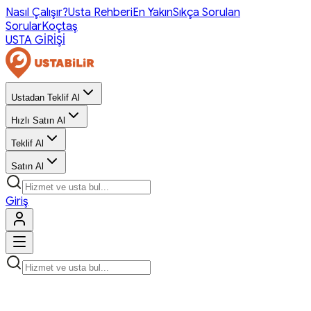
Nasıl Çalışır?
Usta Rehberi
En Yakın
Sıkça Sorulan
Sorular
Koçtaş
USTA GİRİŞİ
Ustadan Teklif Al
Hızlı Satın Al
Teklif Al
Satın Al
Giriş