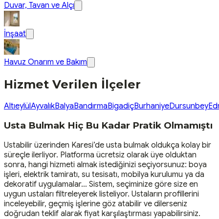
Duvar, Tavan ve Alçı
İnşaat
Havuz Onarım ve Bakım
Hizmet Verilen İlçeler
Altıeylül
Ayvalık
Balya
Bandırma
Bigadiç
Burhaniye
Dursunbey
Ed
Usta Bulmak Hiç Bu Kadar Pratik Olmamıştı
Ustabilir üzerinden Karesi’de usta bulmak oldukça kolay bir
süreçle ilerliyor. Platforma ücretsiz olarak üye olduktan
sonra, hangi hizmeti almak istediğinizi seçiyorsunuz: boya
işleri, elektrik tamiratı, su tesisatı, mobilya kurulumu ya da
dekoratif uygulamalar… Sistem, seçiminize göre size en
uygun ustaları filtreleyerek listeliyor. Ustaların profillerini
inceleyebilir, geçmiş işlerine göz atabilir ve dilerseniz
doğrudan teklif alarak fiyat karşılaştırması yapabilirsiniz.