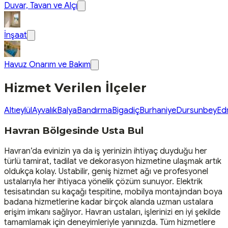
Duvar, Tavan ve Alçı
İnşaat
Havuz Onarım ve Bakım
Hizmet Verilen İlçeler
Altıeylül
Ayvalık
Balya
Bandırma
Bigadiç
Burhaniye
Dursunbey
Ed
Havran Bölgesinde Usta Bul
Havran’da evinizin ya da iş yerinizin ihtiyaç duyduğu her
türlü tamirat, tadilat ve dekorasyon hizmetine ulaşmak artık
oldukça kolay. Ustabilir, geniş hizmet ağı ve profesyonel
ustalarıyla her ihtiyaca yönelik çözüm sunuyor. Elektrik
tesisatından su kaçağı tespitine, mobilya montajından boya
badana hizmetlerine kadar birçok alanda uzman ustalara
erişim imkanı sağlıyor. Havran ustaları, işlerinizi en iyi şekilde
tamamlamak için deneyimleriyle yanınızda. Tüm hizmetlere