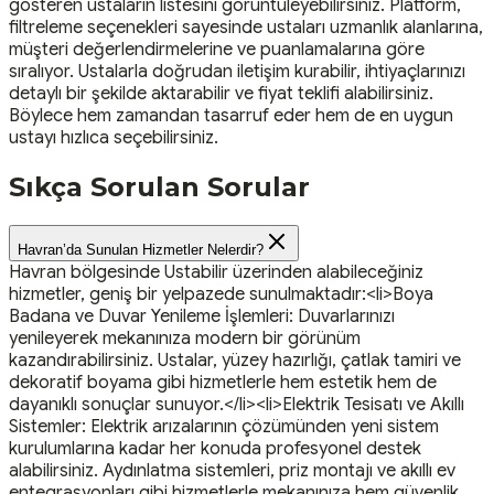
gösteren ustaların listesini görüntüleyebilirsiniz. Platform,
filtreleme seçenekleri sayesinde ustaları uzmanlık alanlarına,
müşteri değerlendirmelerine ve puanlamalarına göre
sıralıyor. Ustalarla doğrudan iletişim kurabilir, ihtiyaçlarınızı
detaylı bir şekilde aktarabilir ve fiyat teklifi alabilirsiniz.
Böylece hem zamandan tasarruf eder hem de en uygun
ustayı hızlıca seçebilirsiniz.
Sıkça Sorulan Sorular
Havran’da Sunulan Hizmetler Nelerdir?
Havran bölgesinde Ustabilir üzerinden alabileceğiniz
hizmetler, geniş bir yelpazede sunulmaktadır:<li>Boya
Badana ve Duvar Yenileme İşlemleri: Duvarlarınızı
yenileyerek mekanınıza modern bir görünüm
kazandırabilirsiniz. Ustalar, yüzey hazırlığı, çatlak tamiri ve
dekoratif boyama gibi hizmetlerle hem estetik hem de
dayanıklı sonuçlar sunuyor.</li><li>Elektrik Tesisatı ve Akıllı
Sistemler: Elektrik arızalarının çözümünden yeni sistem
kurulumlarına kadar her konuda profesyonel destek
alabilirsiniz. Aydınlatma sistemleri, priz montajı ve akıllı ev
entegrasyonları gibi hizmetlerle mekanınıza hem güvenlik