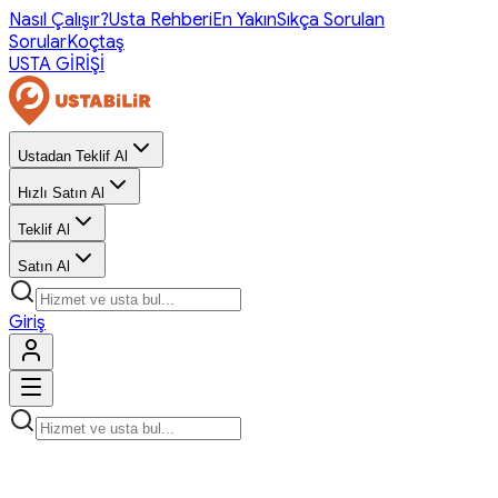
Nasıl Çalışır?
Usta Rehberi
En Yakın
Sıkça Sorulan
Sorular
Koçtaş
USTA GİRİŞİ
Ustadan Teklif Al
Hızlı Satın Al
Teklif Al
Satın Al
Giriş