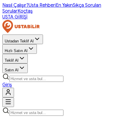
Nasıl Çalışır?
Usta Rehberi
En Yakın
Sıkça Sorulan
Sorular
Koçtaş
USTA GİRİŞİ
Ustadan Teklif Al
Hızlı Satın Al
Teklif Al
Satın Al
Giriş