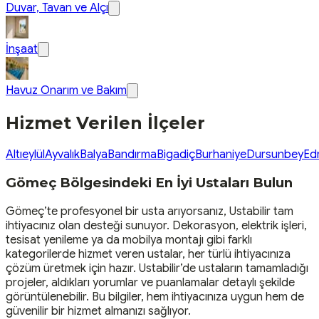
Duvar, Tavan ve Alçı
İnşaat
Havuz Onarım ve Bakım
Hizmet Verilen İlçeler
Altıeylül
Ayvalık
Balya
Bandırma
Bigadiç
Burhaniye
Dursunbey
Ed
Gömeç Bölgesindeki En İyi Ustaları Bulun
Gömeç’te profesyonel bir usta arıyorsanız, Ustabilir tam
ihtiyacınız olan desteği sunuyor. Dekorasyon, elektrik işleri,
tesisat yenileme ya da mobilya montajı gibi farklı
kategorilerde hizmet veren ustalar, her türlü ihtiyacınıza
çözüm üretmek için hazır. Ustabilir’de ustaların tamamladığı
projeler, aldıkları yorumlar ve puanlamalar detaylı şekilde
görüntülenebilir. Bu bilgiler, hem ihtiyacınıza uygun hem de
güvenilir bir hizmet almanızı sağlıyor.