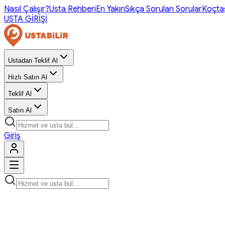
Nasıl Çalışır?
Usta Rehberi
En Yakın
Sıkça Sorulan Sorular
Koçta
USTA GİRİŞİ
Ustadan Teklif Al
Hızlı Satın Al
Teklif Al
Satın Al
Giriş