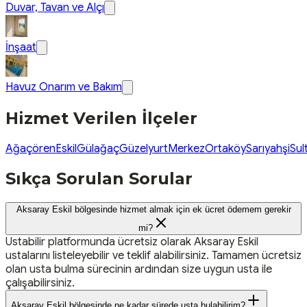
Duvar, Tavan ve Alçı
İnşaat
Havuz Onarım ve Bakım
Hizmet Verilen İlçeler
Ağaçören
Eskil
Gülağaç
Güzelyurt
Merkez
Ortaköy
Sarıyahşi
Sul
Sıkça Sorulan Sorular
Aksaray Eskil bölgesinde hizmet almak için ek ücret ödemem gerekir
mi?
Ustabilir platformunda ücretsiz olarak Aksaray Eskil
ustalarını listeleyebilir ve teklif alabilirsiniz. Tamamen ücretsiz
olan usta bulma sürecinin ardından size uygun usta ile
çalışabilirsiniz.
Aksaray Eskil bölgesinde ne kadar sürede usta bulabilirim?