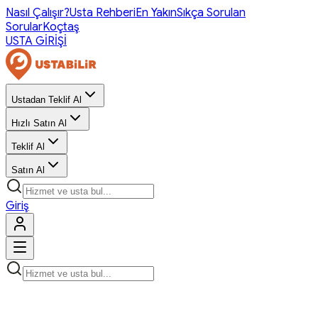
Nasıl Çalışır?
Usta Rehberi
En Yakın
Sıkça Sorulan
Sorular
Koçtaş
USTA GİRİŞİ
Ustadan Teklif Al
Hızlı Satın Al
Teklif Al
Satın Al
Giriş