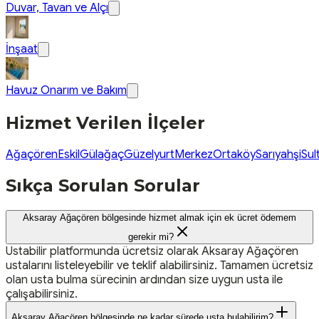
Duvar, Tavan ve Alçı
İnşaat
Havuz Onarım ve Bakım
Hizmet Verilen İlçeler
Ağaçören
Eskil
Gülağaç
Güzelyurt
Merkez
Ortaköy
Sarıyahşi
Sul
Sıkça Sorulan Sorular
Aksaray Ağaçören bölgesinde hizmet almak için ek ücret ödemem
gerekir mi?
Ustabilir platformunda ücretsiz olarak Aksaray Ağaçören
ustalarını listeleyebilir ve teklif alabilirsiniz. Tamamen ücretsiz
olan usta bulma sürecinin ardından size uygun usta ile
çalışabilirsiniz.
Aksaray Ağaçören bölgesinde ne kadar sürede usta bulabilirim?