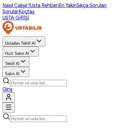
Nasıl Çalışır?
Usta Rehberi
En Yakın
Sıkça Sorulan
Sorular
Koçtaş
USTA GİRİŞİ
Ustadan Teklif Al
Hızlı Satın Al
Teklif Al
Satın Al
Giriş