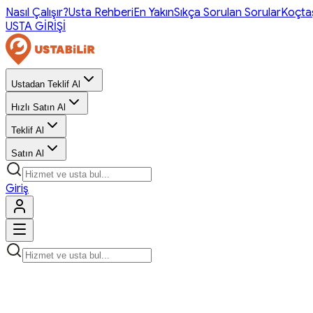
Nasıl Çalışır?
Usta Rehberi
En Yakın
Sıkça Sorulan Sorular
Koçta
USTA GİRİŞİ
Ustadan Teklif Al
Hızlı Satın Al
Teklif Al
Satın Al
Giriş