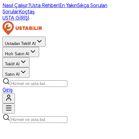
Nasıl Çalışır?
Usta Rehberi
En Yakın
Sıkça Sorulan
Sorular
Koçtaş
USTA GİRİŞİ
Ustadan Teklif Al
Hızlı Satın Al
Teklif Al
Satın Al
Giriş