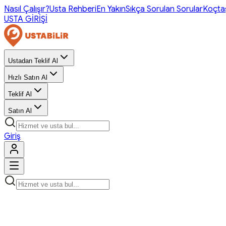
Nasıl Çalışır?
Usta Rehberi
En Yakın
Sıkça Sorulan Sorular
Koçta
USTA GİRİŞİ
Ustadan Teklif Al
Hızlı Satın Al
Teklif Al
Satın Al
Giriş