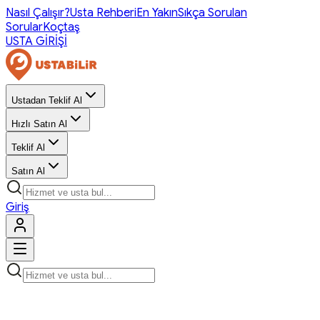
Nasıl Çalışır?
Usta Rehberi
En Yakın
Sıkça Sorulan
Sorular
Koçtaş
USTA GİRİŞİ
Ustadan Teklif Al
Hızlı Satın Al
Teklif Al
Satın Al
Giriş