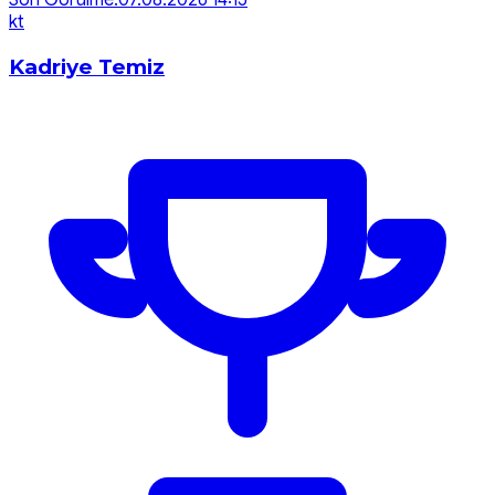
Son Görülme:
07.08.2026 14:15
k
t
Kadriye Temiz