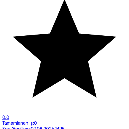
0.0
Tamamlanan İş:
0