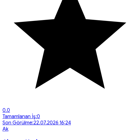
0.0
Tamamlanan İş:
0
Son Görülme:
22.07.2026 16:24
A
k