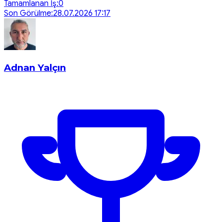
Tamamlanan İş:
0
Son Görülme:
28.07.2026 17:17
Adnan Yalçın