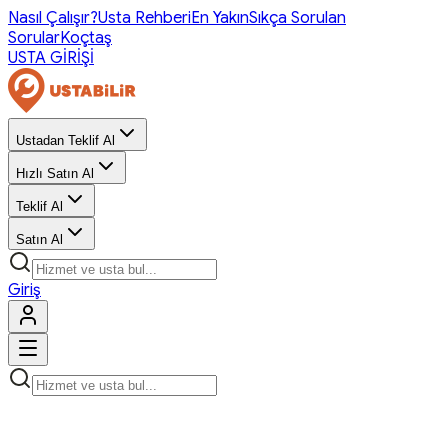
Nasıl Çalışır?
Usta Rehberi
En Yakın
Sıkça Sorulan
Sorular
Koçtaş
USTA GİRİŞİ
Ustadan Teklif Al
Hızlı Satın Al
Teklif Al
Satın Al
Giriş