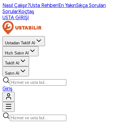
Nasıl Çalışır?
Usta Rehberi
En Yakın
Sıkça Sorulan
Sorular
Koçtaş
USTA GİRİŞİ
Ustadan Teklif Al
Hızlı Satın Al
Teklif Al
Satın Al
Giriş