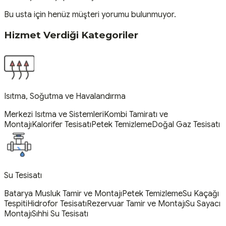
Bu usta için henüz müşteri yorumu bulunmuyor.
Hizmet Verdiği Kategoriler
Isıtma, Soğutma ve Havalandırma
Merkezi Isıtma ve Sistemleri
Kombi Tamiratı ve
Montajı
Kalorifer Tesisatı
Petek Temizleme
Doğal Gaz Tesisatı
Su Tesisatı
Batarya Musluk Tamir ve Montajı
Petek Temizleme
Su Kaçağı
Tespiti
Hidrofor Tesisatı
Rezervuar Tamir ve Montajı
Su Sayacı
Montajı
Sıhhi Su Tesisatı