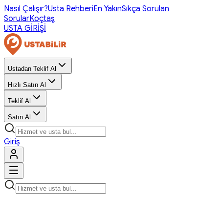
Nasıl Çalışır?
Usta Rehberi
En Yakın
Sıkça Sorulan
Sorular
Koçtaş
USTA GİRİŞİ
Ustadan Teklif Al
Hızlı Satın Al
Teklif Al
Satın Al
Giriş