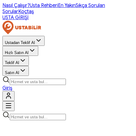
Nasıl Çalışır?
Usta Rehberi
En Yakın
Sıkça Sorulan
Sorular
Koçtaş
USTA GİRİŞİ
Ustadan Teklif Al
Hızlı Satın Al
Teklif Al
Satın Al
Giriş