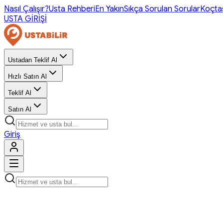
Nasıl Çalışır?
Usta Rehberi
En Yakın
Sıkça Sorulan Sorular
Koçta
USTA GİRİŞİ
Ustadan Teklif Al
Hızlı Satın Al
Teklif Al
Satın Al
Giriş