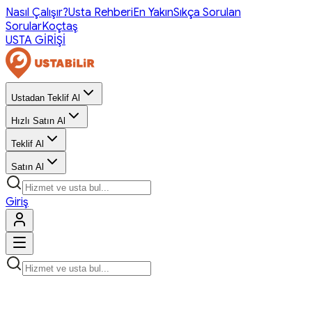
Nasıl Çalışır?
Usta Rehberi
En Yakın
Sıkça Sorulan
Sorular
Koçtaş
USTA GİRİŞİ
Ustadan Teklif Al
Hızlı Satın Al
Teklif Al
Satın Al
Giriş