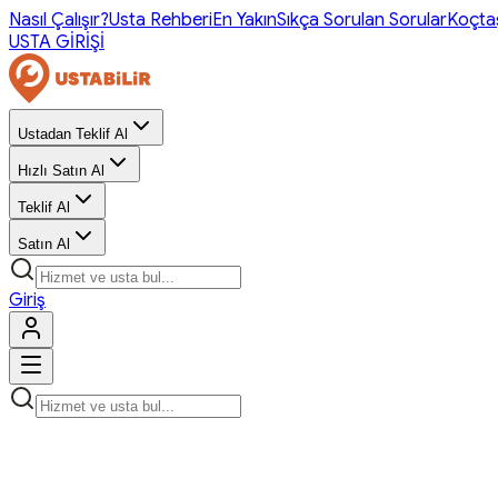
Nasıl Çalışır?
Usta Rehberi
En Yakın
Sıkça Sorulan Sorular
Koçta
USTA GİRİŞİ
Ustadan Teklif Al
Hızlı Satın Al
Teklif Al
Satın Al
Giriş