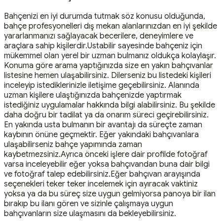
Bahçenizi en iyi durumda tutmak söz konusu olduğunda,
bahçe profesyonelleri dış mekan alanlarınızdan en iyi şekilde
yararlanmanızı sağlayacak becerilere, deneyimlere ve
araçlara sahip kişilerdir.Ustabilir sayesinde bahçeniz için
mükemmel olan yerel bir uzman bulmanız oldukça kolaylaşır.
Konuma göre arama yaptığınızda size en yakın bahçıvanlar
listesine hemen ulaşabilirsiniz. Dilerseniz bu listedeki kişileri
inceleyip istediklerinizle iletişime geçebilirsiniz. Alanında
uzman kişilere ulaştığınızda bahçenizde yaptırmak
istediğiniz uygulamalar hakkında bilgi alabilirsiniz. Bu şekilde
daha doğru bir tadilat ya da onarım süreci geçirebilirsiniz.
En yakında usta bulmanın bir avantajı da süreçte zaman
kaybının önüne geçmektir. Eğer yakındaki bahçıvanlara
ulaşabilirseniz bahçe yapımında zaman
kaybetmezsiniz.Ayrıca önceki işlere dair profilde fotoğraf
varsa inceleyebilir eğer yoksa bahçıvandan buna dair bilgi
ve fotoğraf talep edebilirsiniz.Eğer bahçıvan arayışında
seçenekleri teker teker incelemek için ayıracak vaktiniz
yoksa ya da bu süreç size uygun gelmiyorsa panoya bir ilan
bırakıp bu ilanı gören ve sizinle çalışmaya uygun
bahçıvanların size ulaşmasını da bekleyebilirsiniz.