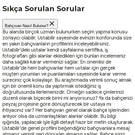
Sıkça Sorulan Sorular
Bahçıvan Nasıl Bulunur?
Bu alanda birçok uzman bulunurken seçim yapma konusu
zorlayıcı olabilir. Ustabilir sayesinde evinizin konforunda size
en yakın bahçıvanların profillerini inceleyebilirsiniz.
Ustabilir’deki ustalar kendi sayfalarına sertifika, iş
fotoğrafları gibi alanlar ekledikleri için bunları incelemeniz
daha sağlıklı karar vermenizi sağlar. En önemlisi de
Ustabilir’de hem bahçıvanlar hem ustalar için gerçek
müşteri yorumları ve puanlamaları sayesinde karar verme
süreciniz çok kolaylaşır. Bu araştırmada verimli sonuç almak
için bir önemli konu da yaptırmak istediğiniz iş
doğrultusunda ilerlemenizdir. Örneğin sadece çimlerinizi
düzenli olarak biçecek birini mi arıyorsunuz? Ya da bahçenizi
peyzaj projesine göre dönüştürecek bir ustaya mı
ihtiyacınız var? Her bahçıvan genel olarak bahçe işlerinden
anlıyor olsa da uzmanlaştıkları alanlar olabilir. Bu bilgi
ışığında, yapılacak işle ilgili detaylı hazır bir metin oluşturarak
Ustabilir’de genel profilini beğendiğiniz bahçıvanlara mesaj
atmanız verimli geri dönüşler almanızı sağlar. Bahçe işiniz