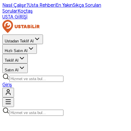
Nasıl Çalışır?
Usta Rehberi
En Yakın
Sıkça Sorulan
Sorular
Koçtaş
USTA GİRİŞİ
Ustadan Teklif Al
Hızlı Satın Al
Teklif Al
Satın Al
Giriş