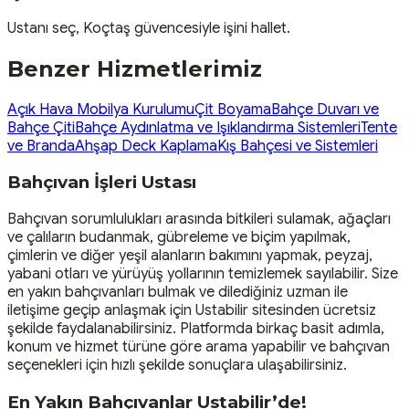
Ustanı seç, Koçtaş güvencesiyle işini hallet.
Benzer Hizmetlerimiz
Açık Hava Mobilya Kurulumu
Çit Boyama
Bahçe Duvarı ve
Bahçe Çiti
Bahçe Aydınlatma ve Işıklandırma Sistemleri
Tente
ve Branda
Ahşap Deck Kaplama
Kış Bahçesi ve Sistemleri
Bahçıvan İşleri Ustası
Bahçıvan sorumlulukları arasında bitkileri sulamak, ağaçları
ve çalıların budanmak, gübreleme ve biçim yapılmak,
çimlerin ve diğer yeşil alanların bakımını yapmak, peyzaj,
yabani otları ve yürüyüş yollarının temizlemek sayılabilir. Size
en yakın bahçıvanları bulmak ve dilediğiniz uzman ile
iletişime geçip anlaşmak için Ustabilir sitesinden ücretsiz
şekilde faydalanabilirsiniz. Platformda birkaç basit adımla,
konum ve hizmet türüne göre arama yapabilir ve bahçıvan
seçenekleri için hızlı şekilde sonuçlara ulaşabilirsiniz.
En Yakın Bahçıvanlar Ustabilir’de!