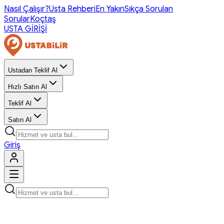
Nasıl Çalışır?
Usta Rehberi
En Yakın
Sıkça Sorulan
Sorular
Koçtaş
USTA GİRİŞİ
Ustadan Teklif Al
Hızlı Satın Al
Teklif Al
Satın Al
Giriş