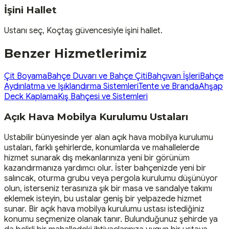
İşini Hallet
Ustanı seç, Koçtaş güvencesiyle işini hallet.
Benzer Hizmetlerimiz
Çit Boyama
Bahçe Duvarı ve Bahçe Çiti
Bahçıvan İşleri
Bahçe
Aydınlatma ve Işıklandırma Sistemleri
Tente ve Branda
Ahşap
Deck Kaplama
Kış Bahçesi ve Sistemleri
Açık Hava Mobilya Kurulumu Ustaları
Ustabilir bünyesinde yer alan açık hava mobilya kurulumu
ustaları, farklı şehirlerde, konumlarda ve mahallelerde
hizmet sunarak dış mekanlarınıza yeni bir görünüm
kazandırmanıza yardımcı olur. İster bahçenizde yeni bir
salıncak, oturma grubu veya pergola kurulumu düşünüyor
olun, isterseniz terasınıza şık bir masa ve sandalye takımı
eklemek isteyin, bu ustalar geniş bir yelpazede hizmet
sunar. Bir açık hava mobilya kurulumu ustası istediğiniz
konumu seçmenize olanak tanır. Bulunduğunuz şehirde ya