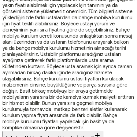
yakın fiyatı alabilmek için yapılacak işin tanımını ya da
görselini sisteme yüklemeniz önemlidir. Tüm bilgileri sisteme
yüklediğinizde farklı ustalardan da bahçe mobilya kurulumu
için fiyat teklifi alabilirsiniz. Böylece ustayı yorum ve
deneyiminin yanı sıra fiyatına göre de seçebilirsiniz. Bahçe
mobilya kurulum ücreti konusunda anlaştıktan sonra mesaj
alanı üzerinden ya da ustanın telefonunu arayarak balkon
ya da bahçe mobilya kurulumu hizmetinin alınacağı tarihi
planlayabilirsiniz. Ustabilir platformu aradığınız ustaları
ayağınıza getirerek farklı platformlarda usta arama
külfetinden kurtarır. Böylece usta aramak için ayrıca zaman
ayırmadan birkaç dakika içinde aradığınız hizmete
ulaşabilirsiniz. Bahçe kurulumu ustası fiyatları kurulacak
malzemenin cinsine, büyüklüğüne ve parça sayısına göre
değişir. Basit birkaç mobilyayı bir araya getirmekle
mobilyaların yanı sıra bir de kamelya kurmak maliyeti arttıran
bir hizmet olabilir. Bunun yanı sıra geçmeli mobilya
kurulumuyla tornavida, matkap benzeri aletler kullanarak
kurulum yapma fiyatı arasında da fark olabilir. Bahçe
mobilya kurulumu fiyatları yapılacak işin basit ya da
komplike olmasına göre değişecektir.