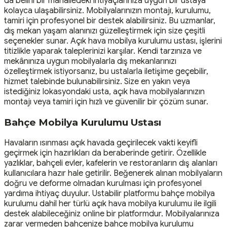
da belirli bir mahalledeki ihtiyaçlarınıza uygun bir ustaya
kolayca ulaşabilirsiniz. Mobilyalarınızın montajı, kurulumu,
tamiri için profesyonel bir destek alabilirsiniz. Bu uzmanlar,
dış mekan yaşam alanınızı güzelleştirmek için size çeşitli
seçenekler sunar. Açık hava mobilya kurulumu ustası, işlerini
titizlikle yaparak taleplerinizi karşılar. Kendi tarzınıza ve
mekânınıza uygun mobilyalarla dış mekanlarınızı
özelleştirmek istiyorsanız, bu ustalarla iletişime geçebilir,
hizmet talebinde bulunabilirsiniz. Size en yakın veya
istediğiniz lokasyondaki usta, açık hava mobilyalarınızın
montajı veya tamiri için hızlı ve güvenilir bir çözüm sunar.
Bahçe Mobilya Kurulumu Ustası
Havaların ısınması açık havada geçirilecek vakti keyifli
geçirmek için hazırlıkları da beraberinde getirir. Özellikle
yazlıklar, bahçeli evler, kafelerin ve restoranların dış alanları
kullanıcılara hazır hale getirilir. Beğenerek alınan mobilyaların
doğru ve deforme olmadan kurulması için profesyonel
yardıma ihtiyaç duyulur. Ustabilir platformu bahçe mobilya
kurulumu dahil her türlü açık hava mobilya kurulumu ile ilgili
destek alabileceğiniz online bir platformdur. Mobilyalarınıza
zarar vermeden bahçenize bahçe mobilya kurulumu