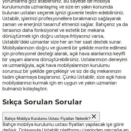
yorumlarına göz atabilirsiniz. Bu sayede de mobilya
kurulumunda uzmanlaşmış ve size en yakın konumda
bulunan ustaları seçerek işinizi güvenle teslim edebilirsiniz.
Ustabilir, işlerinizi profesyonellere bırakmanızı sağlayarak
zaman ve enerjinizi tasarruf etmenizi sağlar. Bahçeniz ya da
terasınızı daha fonksiyonel ve estetik bir mekana
dönüştürmek için doğru ustaya ihtiyacınız varsa,
Ustabilir'deki uzmanlar size her an her saat destek sunar.
Mobilyalarınızın doğru ve güvenli bir şekilde monte edilmesi
için profesyonel desteği alarak, açık hava alanlarınızı keyifli
bir yaşam alanına dönüştürebilirsiniz. Ustalarımızın deneyimi
ve uzmanlığıyla, açık hava mobilyalarınızın kurulumu
sorunsuz bir şekilde gerçekleşir ve siz de dış mekanınızın
tadını çıkarmaya başlarsınız. Çünkü Ustabilir, size açık hava
mobilyalarınızı kurmak için en uygun ve yakın uzmanları
bulmanızı kolaylaştırır.
Sıkça Sorulan Sorular
Bahçe Mobilya Kurulumu Ustası Fiyatları Nelerdir?
Bahçe mobilya kurulumu ustası fiyatları yapılacak işe göre
değişir. Dolayısıyla Ustabilir platformu üzerinden gerçeğe en