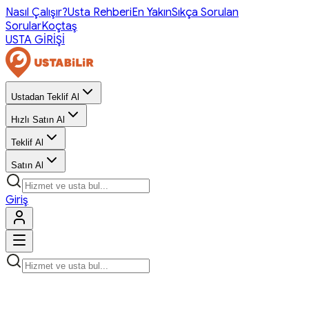
Nasıl Çalışır?
Usta Rehberi
En Yakın
Sıkça Sorulan
Sorular
Koçtaş
USTA GİRİŞİ
Ustadan Teklif Al
Hızlı Satın Al
Teklif Al
Satın Al
Giriş