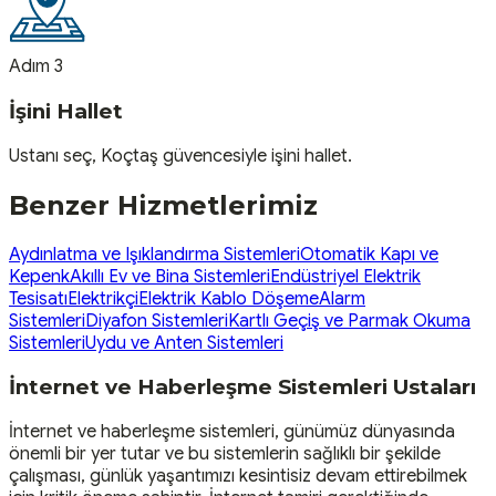
Adım 3
İşini Hallet
Ustanı seç, Koçtaş güvencesiyle işini hallet.
Benzer Hizmetlerimiz
Aydınlatma ve Işıklandırma Sistemleri
Otomatik Kapı ve
Kepenk
Akıllı Ev ve Bina Sistemleri
Endüstriyel Elektrik
Tesisatı
Elektrikçi
Elektrik Kablo Döşeme
Alarm
Sistemleri
Diyafon Sistemleri
Kartlı Geçiş ve Parmak Okuma
Sistemleri
Uydu ve Anten Sistemleri
İnternet ve Haberleşme Sistemleri Ustaları
İnternet ve haberleşme sistemleri, günümüz dünyasında
önemli bir yer tutar ve bu sistemlerin sağlıklı bir şekilde
çalışması, günlük yaşantımızı kesintisiz devam ettirebilmek