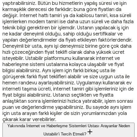
yaptırabilirsiniz. Bütün bu hizmetlerin yapılış süresi ve işin
karmaşıklık derecesi de farklıdır; buna göre fiyatları da
değişir. İnternet hattı tamiri ya da kablosu tamiri, kısa süreli
işlemlerken modem tamiri ise daha uzun süreli ve daha fazla
teknik bilgi gerektiren bir işlemdir. Ustanın yapılacak iş için
ne kadar deneyimli olduğu, sahip olduğu sertifikalar ve
yapılan değerlendirmeler da fiyatı etkileyen faktörlerdendir.
Deneyimli bir usta, aynı işi deneyimsiz birine göre çok daha
hızlı çözeceğinden fiyat teklifi olarak daha yüksek ücret
isteyebilir. Ustabilir platformunu kullanarak internet ve
haberleşme sistemi ustalarına kolayca ulaşabilir ve fiyat
bilgisi alabilirsiniz. Aynı işlem için farklı birkaç usta ile
görüşerek farklı fiyat teklifleri alabilir ve size uygun usta ile
hemen randevu ayarlayabilirsiniz. Uygulamayı kullanarak ev
interneti taşıma ücreti, internet tamiri gibi işlemleriniz için de
fiyat bilgisi alabilirsiniz. Ustanızı seçtikten ve fiyatta
anlaştıktan sonra işlemlerinizi hızlıca yatırabilir, işlem sonrası
puan ve değerlendirme yapabilirsiniz. Bu sayede aynı işlem
için usta arayan farklı kişiler de sizin yorumlarınızdan yola
çıkarak karar verebilirler.
Yakınında İnternet ve Haberleşme Sistemleri Ustası Arayanlar Neden
Ustabilir’i Tercih Etmeli?