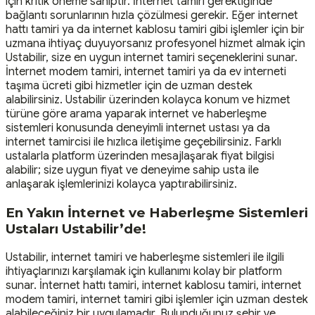
için kritik öneme sahiptir. İnternet tamiri gerektiğinde
bağlantı sorunlarının hızla çözülmesi gerekir. Eğer internet
hattı tamiri ya da internet kablosu tamiri gibi işlemler için bir
uzmana ihtiyaç duyuyorsanız profesyonel hizmet almak için
Ustabilir, size en uygun internet tamiri seçeneklerini sunar.
İnternet modem tamiri, internet tamiri ya da ev interneti
taşıma ücreti gibi hizmetler için de uzman destek
alabilirsiniz. Ustabilir üzerinden kolayca konum ve hizmet
türüne göre arama yaparak internet ve haberleşme
sistemleri konusunda deneyimli internet ustası ya da
internet tamircisi ile hızlıca iletişime geçebilirsiniz. Farklı
ustalarla platform üzerinden mesajlaşarak fiyat bilgisi
alabilir; size uygun fiyat ve deneyime sahip usta ile
anlaşarak işlemlerinizi kolayca yaptırabilirsiniz.
En Yakın İnternet ve Haberleşme Sistemleri
Ustaları Ustabilir’de!
Ustabilir, internet tamiri ve haberleşme sistemleri ile ilgili
ihtiyaçlarınızı karşılamak için kullanımı kolay bir platform
sunar. İnternet hattı tamiri, internet kablosu tamiri, internet
modem tamiri, internet tamiri gibi işlemler için uzman destek
alabileceğiniz bir uygulamadır. Bulunduğunuz şehir ve