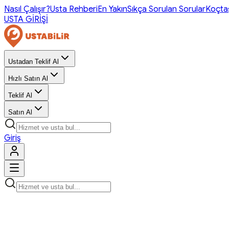
Nasıl Çalışır?
Usta Rehberi
En Yakın
Sıkça Sorulan Sorular
Koçta
USTA GİRİŞİ
Ustadan Teklif Al
Hızlı Satın Al
Teklif Al
Satın Al
Giriş