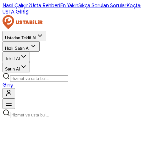
Nasıl Çalışır?
Usta Rehberi
En Yakın
Sıkça Sorulan Sorular
Koçta
USTA GİRİŞİ
Ustadan Teklif Al
Hızlı Satın Al
Teklif Al
Satın Al
Giriş