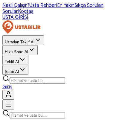
Nasıl Çalışır?
Usta Rehberi
En Yakın
Sıkça Sorulan
Sorular
Koçtaş
USTA GİRİŞİ
Ustadan Teklif Al
Hızlı Satın Al
Teklif Al
Satın Al
Giriş