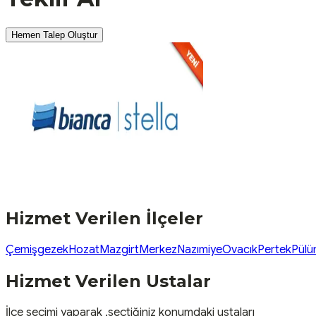
Hemen Talep Oluştur
Hizmet Verilen İlçeler
Çemişgezek
Hozat
Mazgirt
Merkez
Nazımiye
Ovacık
Pertek
Pülü
Hizmet Verilen Ustalar
İlçe seçimi yaparak ,seçtiğiniz konumdaki ustaları