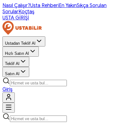
Nasıl Çalışır?
Usta Rehberi
En Yakın
Sıkça Sorulan
Sorular
Koçtaş
USTA GİRİŞİ
Ustadan Teklif Al
Hızlı Satın Al
Teklif Al
Satın Al
Giriş