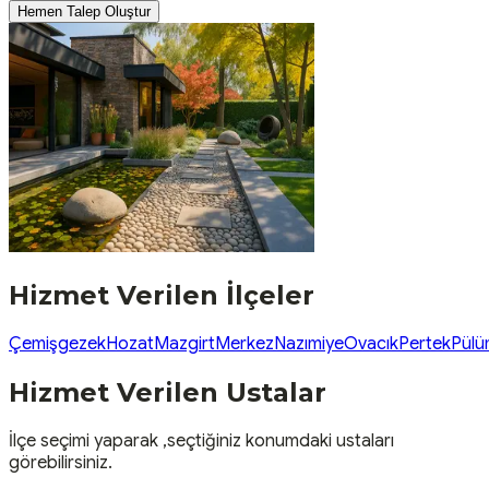
Hemen Talep Oluştur
Hizmet Verilen İlçeler
Çemişgezek
Hozat
Mazgirt
Merkez
Nazımiye
Ovacık
Pertek
Pülü
Hizmet Verilen Ustalar
İlçe seçimi yaparak ,seçtiğiniz konumdaki ustaları
görebilirsiniz.