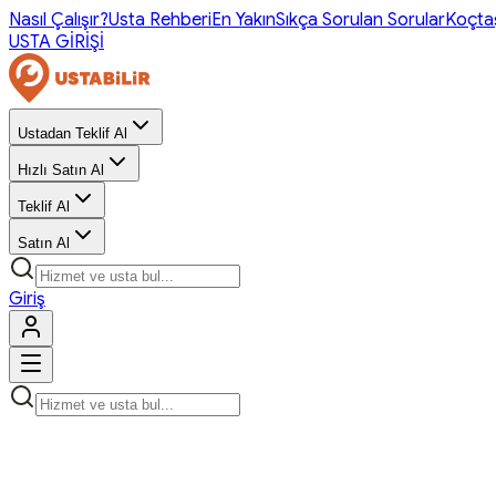
Nasıl Çalışır?
Usta Rehberi
En Yakın
Sıkça Sorulan Sorular
Koçta
USTA GİRİŞİ
Ustadan Teklif Al
Hızlı Satın Al
Teklif Al
Satın Al
Giriş