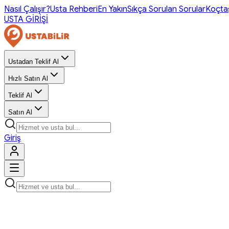
Nasıl Çalışır?
Usta Rehberi
En Yakın
Sıkça Sorulan Sorular
Koçta
USTA GİRİŞİ
Ustadan Teklif Al
Hızlı Satın Al
Teklif Al
Satın Al
Giriş