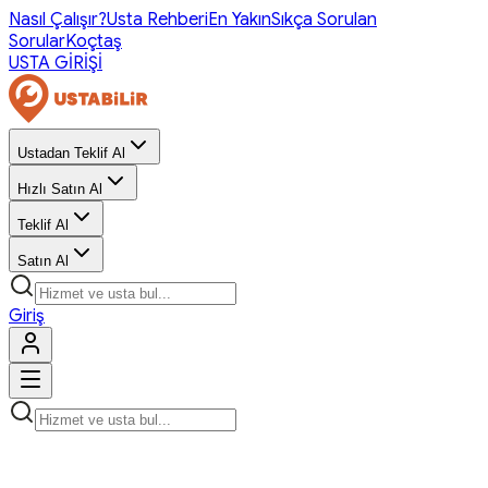
Nasıl Çalışır?
Usta Rehberi
En Yakın
Sıkça Sorulan
Sorular
Koçtaş
USTA GİRİŞİ
Ustadan Teklif Al
Hızlı Satın Al
Teklif Al
Satın Al
Giriş