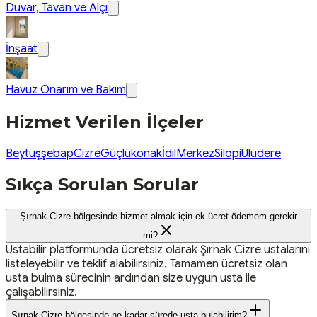
Duvar, Tavan ve Alçı
İnşaat
Havuz Onarım ve Bakım
Hizmet Verilen İlçeler
Beytüşşebap
Cizre
Güçlükonak
İdil
Merkez
Silopi
Uludere
Sıkça Sorulan Sorular
Şırnak Cizre bölgesinde hizmet almak için ek ücret ödemem gerekir
mi?
Ustabilir platformunda ücretsiz olarak Şırnak Cizre ustalarını
listeleyebilir ve teklif alabilirsiniz. Tamamen ücretsiz olan
usta bulma sürecinin ardından size uygun usta ile
çalışabilirsiniz.
Şırnak Cizre bölgesinde ne kadar sürede usta bulabilirim?