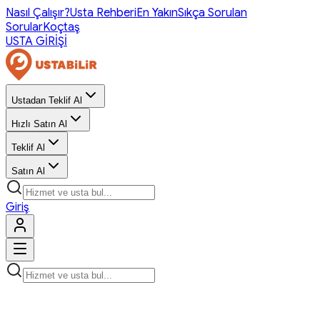
Nasıl Çalışır?
Usta Rehberi
En Yakın
Sıkça Sorulan
Sorular
Koçtaş
USTA GİRİŞİ
Ustadan Teklif Al
Hızlı Satın Al
Teklif Al
Satın Al
Giriş