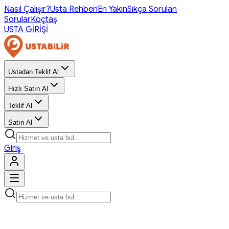
Nasıl Çalışır?
Usta Rehberi
En Yakın
Sıkça Sorulan
Sorular
Koçtaş
USTA GİRİŞİ
Ustadan Teklif Al
Hızlı Satın Al
Teklif Al
Satın Al
Giriş