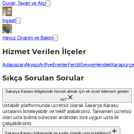
Duvar, Tavan ve Alçı
İnşaat
Havuz Onarım ve Bakım
Hizmet Verilen İlçeler
Adapazarı
Akyazı
Arifiye
Erenler
Ferizli
Geyve
Hendek
Karapürçe
Sıkça Sorulan Sorular
Sakarya Karasu bölgesinde hizmet almak için ek ücret ödemem gerekir
mi?
Ustabilir platformunda ücretsiz olarak Sakarya Karasu
ustalarını listeleyebilir ve teklif alabilirsiniz. Tamamen ücretsiz
olan usta bulma sürecinin ardından size uygun usta ile
çalışabilirsiniz.
Sakarya Karasu bölgesinde ne kadar sürede usta bulabilirim?