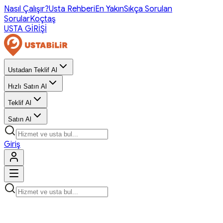
Nasıl Çalışır?
Usta Rehberi
En Yakın
Sıkça Sorulan
Sorular
Koçtaş
USTA GİRİŞİ
Ustadan Teklif Al
Hızlı Satın Al
Teklif Al
Satın Al
Giriş