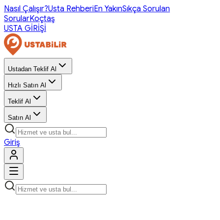
Nasıl Çalışır?
Usta Rehberi
En Yakın
Sıkça Sorulan
Sorular
Koçtaş
USTA GİRİŞİ
Ustadan Teklif Al
Hızlı Satın Al
Teklif Al
Satın Al
Giriş