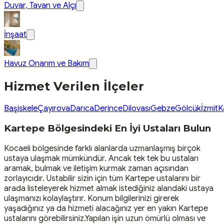
Duvar, Tavan ve Alçı
İnşaat
Havuz Onarım ve Bakım
Hizmet Verilen İlçeler
Başiskele
Çayırova
Darıca
Derince
Dilovası
Gebze
Gölcük
İzmit
K
Kartepe Bölgesindeki En İyi Ustaları Bulun
Kocaeli bölgesinde farklı alanlarda uzmanlaşmış birçok
ustaya ulaşmak mümkündür. Ancak tek tek bu ustaları
aramak, bulmak ve iletişim kurmak zaman açısından
zorlayıcıdır. Ustabilir sizin için tüm Kartepe ustalarını bir
arada listeleyerek hizmet almak istediğiniz alandaki ustaya
ulaşmanızı kolaylaştırır. Konum bilgilerinizi girerek
yaşadığınız ya da hizmeti alacağınız yer en yakın Kartepe
ustalarını görebilirsiniz.Yapılan işin uzun ömürlü olması ve