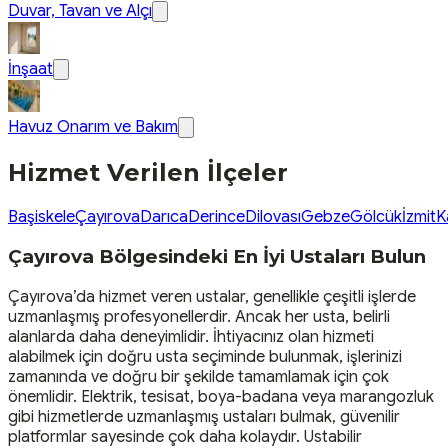
Duvar, Tavan ve Alçı
İnşaat
Havuz Onarım ve Bakım
Hizmet Verilen İlçeler
Başiskele
Çayırova
Darıca
Derince
Dilovası
Gebze
Gölcük
İzmit
K
Çayırova Bölgesindeki En İyi Ustaları Bulun
Çayırova’da hizmet veren ustalar, genellikle çeşitli işlerde
uzmanlaşmış profesyonellerdir. Ancak her usta, belirli
alanlarda daha deneyimlidir. İhtiyacınız olan hizmeti
alabilmek için doğru usta seçiminde bulunmak, işlerinizi
zamanında ve doğru bir şekilde tamamlamak için çok
önemlidir. Elektrik, tesisat, boya-badana veya marangozluk
gibi hizmetlerde uzmanlaşmış ustaları bulmak, güvenilir
platformlar sayesinde çok daha kolaydır. Ustabilir