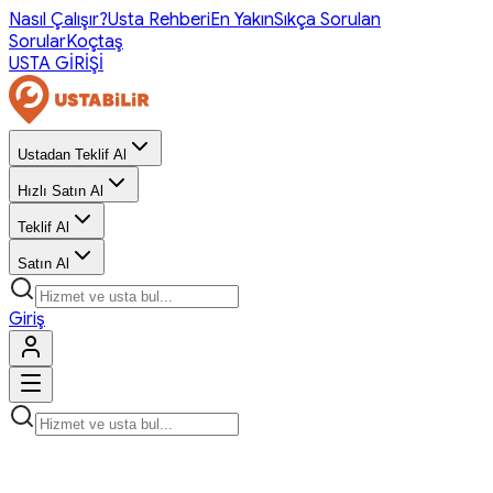
Nasıl Çalışır?
Usta Rehberi
En Yakın
Sıkça Sorulan
Sorular
Koçtaş
USTA GİRİŞİ
Ustadan Teklif Al
Hızlı Satın Al
Teklif Al
Satın Al
Giriş