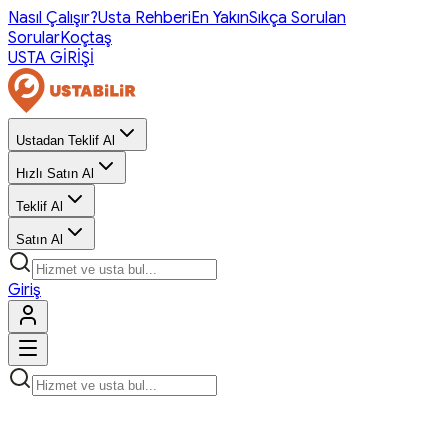
Nasıl Çalışır?
Usta Rehberi
En Yakın
Sıkça Sorulan
Sorular
Koçtaş
USTA GİRİŞİ
Ustadan Teklif Al
Hızlı Satın Al
Teklif Al
Satın Al
Giriş