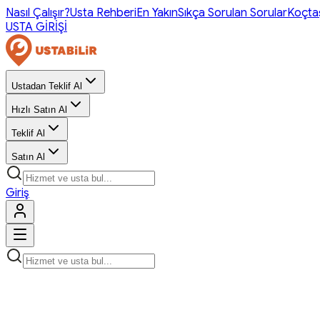
Nasıl Çalışır?
Usta Rehberi
En Yakın
Sıkça Sorulan Sorular
Koçta
USTA GİRİŞİ
Ustadan Teklif Al
Hızlı Satın Al
Teklif Al
Satın Al
Giriş