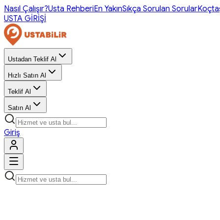
Nasıl Çalışır?
Usta Rehberi
En Yakın
Sıkça Sorulan Sorular
Koçta
USTA GİRİŞİ
Ustadan Teklif Al
Hızlı Satın Al
Teklif Al
Satın Al
Giriş